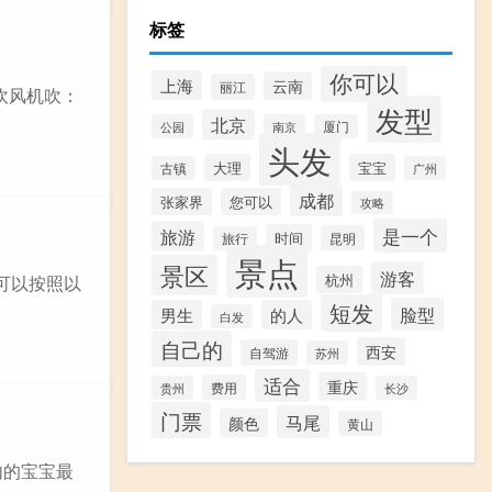
标签
你可以
上海
云南
丽江
吹风机吹：
发型
北京
公园
南京
厦门
头发
大理
宝宝
古镇
广州
成都
张家界
您可以
攻略
是一个
旅游
时间
昆明
旅行
景点
景区
游客
杭州
可以按照以
短发
脸型
男生
的人
白发
自己的
西安
自驾游
苏州
适合
重庆
费用
贵州
长沙
门票
马尾
颜色
黄山
内的宝宝最