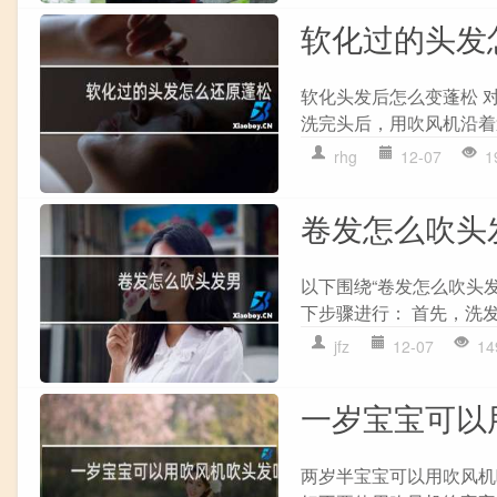
软化过的头发
软化头发后怎么变蓬松 
洗完头后，用吹风机沿着
rhg
12-07
1
卷发怎么吹头
以下围绕“卷发怎么吹头
下步骤进行： 首先，洗发
jfz
12-07
14
一岁宝宝可以
两岁半宝宝可以用吹风机