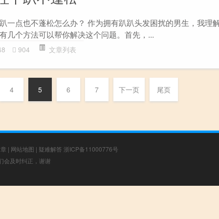
趴一点也不蓬松怎么办？ 作为拥有趴趴头发困扰的男生，我理
有几个方法可以帮你解决这个问题。首先，...
48
904
文章列表
4
5
6
7
下一页
尾页
文章
|
网站地图
|
疑难解答
浙ICP备11000776号
，我们会及时纠正，谢谢