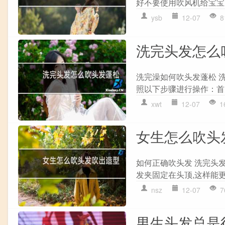
好不要使用吹风机给宝宝
ysb
12-07
8
洗完头发怎么
洗完澡如何吹头发蓬松 
照以下步骤进行操作：首
xwt
12-07
1
女生怎么吹头
如何正确吹头发 洗完头
发夹固定在头顶,这样能更
nsz
12-07
7
男生头发总是