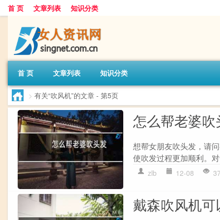
首 页
文章列表
知识分类
首 页
文章列表
知识分类
>
有关“吹风机”的文章
- 第5页
怎么帮老婆吹
想帮女朋友吹头发，请问
使吹发过程更加顺利。对
zlb
12-08
3
戴森吹风机可