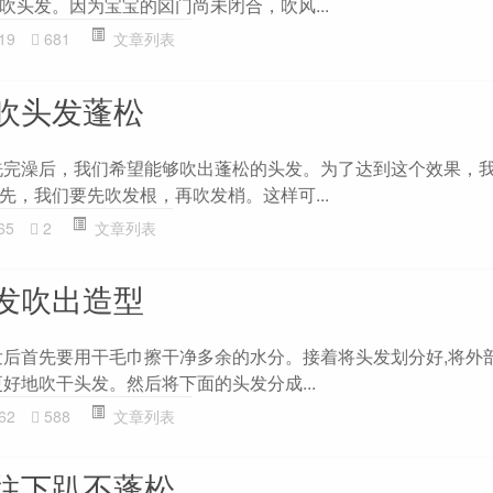
吹头发。因为宝宝的囟门尚未闭合，吹风...
19
681
文章列表
吹头发蓬松
洗完澡后，我们希望能够吹出蓬松的头发。为了达到这个效果，
先，我们要先吹发根，再吹发梢。这样可...
65
2
文章列表
发吹出造型
发后首先要用干毛巾擦干净多余的水分。接着将头发划分好,将外
好地吹干头发。然后将下面的头发分成...
62
588
文章列表
往下趴不蓬松