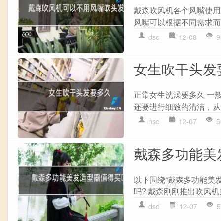
戴森吹风机各个风嘴使用
风嘴可以根据不同需求而
dsc
12-08
9
女生吹干头发
正常女生洗澡要多久 一
还要进行细致的清洁，从
nsc
12-07
5
戴森多功能美
以下围绕“戴森多功能美
吗? 戴森刚刚推出吹风机
dsd
12-07
5