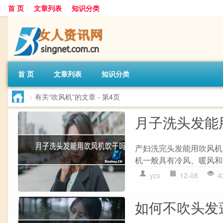
首 页
文章列表
知识分类
首 页
文章列表
知识分类
>
有关“吹风机”的文章
- 第4页
月子洗头发能
产妇洗完头发能用吹风机
机一般具有冷风、暖风和
yzx
12-08
4
如何不吹头发