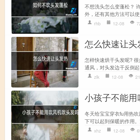
不想洗头怎么变蓬松？ 
外，还有其他方法可以使
rhb
12-08
7
怎么快速让头
怎样快速烘干头发呢? 
通风，对头发边干反倒起
zlk
12-08
2
小孩子不能用
冬天给宝宝穿衣fu用热
下可以起到保暖的作用。
xhz
12-08
6