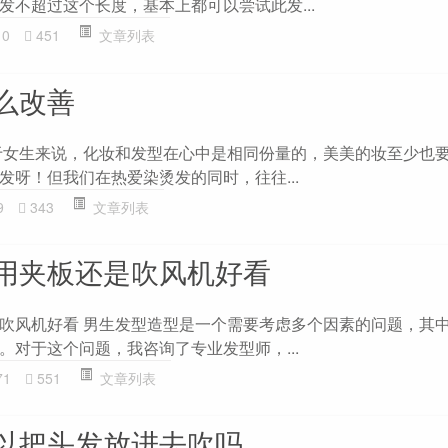
发不超过这个长度，基本上都可以尝试此发...
10
451
文章列表
么改善
于女生来说，化妆和发型在心中是相同份量的，美美的妆至少也
发呀！但我们在热爱染烫发的同时，往往...
9
343
文章列表
用夹板还是吹风机好看
吹风机好看 男生发型造型是一个需要考虑多个因素的问题，其
。对于这个问题，我咨询了专业发型师，...
71
551
文章列表
以把头发放进去吹吗