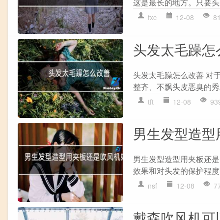
这是最长的地方。只要头
fxc
12-08
8
头发太毛躁怎
头发太毛躁怎么改善 对
整齐、不飘头皮恶臭的秀
tft
12-08
93
男生发型造型
男生发型造型用夹板还是
效果和对头发的保护程度
nsf
12-08
7
戴森吹风机可