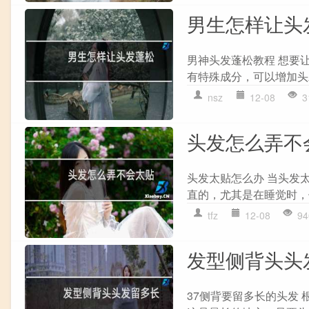
男生怎样让头
男神头发蓬松教程 想要
有特殊成分，可以增加头发
nsz
12-08
3
头发怎么弄不
头发太贴怎么办 当头发
直的，尤其是在睡觉时，
tfz
12-08
94
发型侧背头头
37侧背要留多长的头发