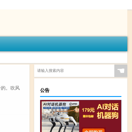
☚
干的。吹风
公告