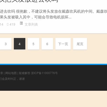
进去吹吗 很抱歉，不建议将头发放在戴森吹风机的中间。戴森
果头发被吸入其中，可能会导致电机损坏...
14
419
文章列表
3
4
5
6
下一页
尾页
文章
|
网站地图
|
疑难解答
浙ICP备11000776号
，我们会及时纠正，谢谢