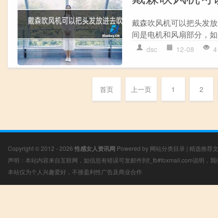
戴森吹风机可以把头发放
间是电机和风扇部分，如
dsc
12-08
4
首页
上一页
1
2
Copyright © 2012 - 2026
性感女人资讯网
Powered by
网站分类目录
|
精选推荐
声明：本站内容来自互联网，如信息有错误可发邮件到f_fb#foxmail.com说明
本站仅为个人兴趣爱好，不接盈利性广告及商业合作