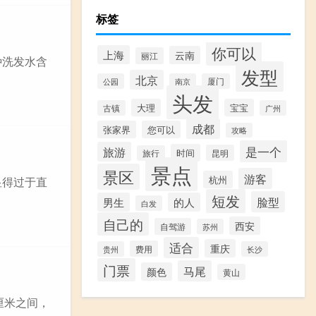
标签
你可以
上海
云南
丽江
种洗发水含
发型
北京
公园
南京
厦门
头发
大理
宝宝
古镇
广州
成都
张家界
您可以
攻略
是一个
旅游
时间
昆明
旅行
景点
景区
游客
杭州
显得过于直
短发
脸型
男生
的人
白发
自己的
西安
自驾游
苏州
适合
重庆
费用
贵州
长沙
门票
马尾
颜色
黄山
厘米之间，