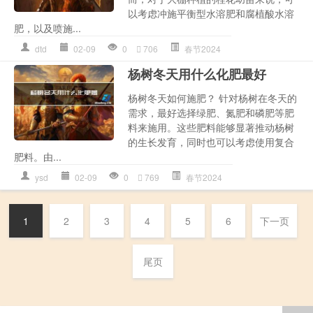
以考虑冲施平衡型水溶肥和腐植酸水溶
肥，以及喷施...
dtd
02-09
0
706
春节2024
杨树冬天用什么化肥最好
杨树冬天如何施肥？ 针对杨树在冬天的
需求，最好选择绿肥、氮肥和磷肥等肥
料来施用。这些肥料能够显著推动杨树
的生长发育，同时也可以考虑使用复合
肥料。由...
ysd
02-09
0
769
春节2024
1
2
3
4
5
6
下一页
尾页