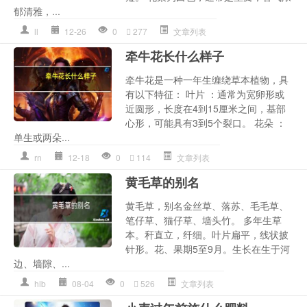
郁清雅，...
ll
12-26
0
277
文章列表
牵牛花长什么样子
牵牛花是一种一年生缠绕草本植物，具
有以下特征： 叶片 ：通常为宽卵形或
近圆形，长度在4到15厘米之间，基部
心形，可能具有3到5个裂口。 花朵 ：
单生或两朵...
rn
12-18
0
114
文章列表
黄毛草的别名
黄毛草，别名金丝草、落苏、毛毛草、
笔仔草、猫仔草、墙头竹。 多年生草
本。秆直立，纤细。叶片扁平，线状披
针形。花、果期5至9月。生长在生于河
边、墙隙、...
hlb
08-04
0
526
文章列表