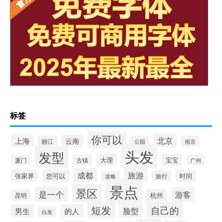
标签
你可以
北京
上海
云南
丽江
公园
南京
头发
发型
大理
宝宝
厦门
古镇
广州
成都
旅游
张家界
您可以
时间
旅行
攻略
景点
景区
是一个
游客
杭州
昆明
短发
自己的
脸型
男生
的人
白发