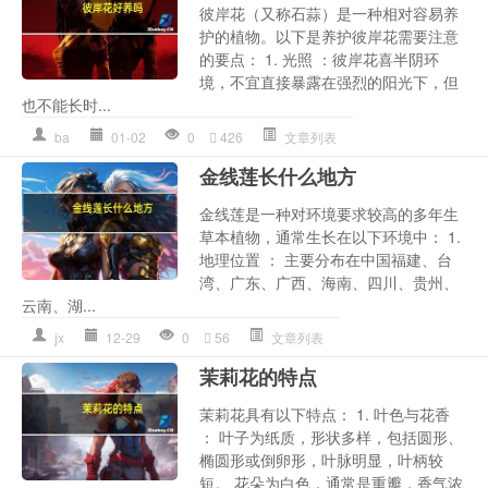
彼岸花（又称石蒜）是一种相对容易养
护的植物。以下是养护彼岸花需要注意
的要点： 1. 光照 ：彼岸花喜半阴环
境，不宜直接暴露在强烈的阳光下，但
也不能长时...
ba
01-02
0
426
文章列表
金线莲长什么地方
金线莲是一种对环境要求较高的多年生
草本植物，通常生长在以下环境中： 1.
地理位置 ： 主要分布在中国福建、台
湾、广东、广西、海南、四川、贵州、
云南、湖...
jx
12-29
0
56
文章列表
茉莉花的特点
茉莉花具有以下特点： 1. 叶色与花香
： 叶子为纸质，形状多样，包括圆形、
椭圆形或倒卵形，叶脉明显，叶柄较
短。 花朵为白色，通常是重瓣，香气浓