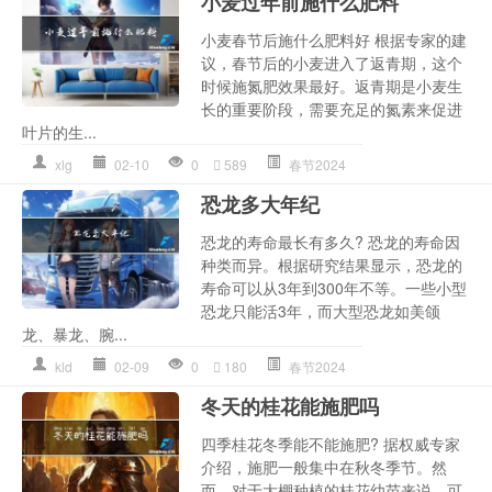
小麦过年前施什么肥料
小麦春节后施什么肥料好 根据专家的建
议，春节后的小麦进入了返青期，这个
时候施氮肥效果最好。返青期是小麦生
长的重要阶段，需要充足的氮素来促进
叶片的生...
xlg
02-10
0
589
春节2024
恐龙多大年纪
恐龙的寿命最长有多久? 恐龙的寿命因
种类而异。根据研究结果显示，恐龙的
寿命可以从3年到300年不等。一些小型
恐龙只能活3年，而大型恐龙如美颌
龙、暴龙、腕...
kld
02-09
0
180
春节2024
冬天的桂花能施肥吗
四季桂花冬季能不能施肥? 据权威专家
介绍，施肥一般集中在秋冬季节。然
而，对于大棚种植的桂花幼苗来说，可