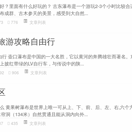
好？里面有什么好玩的？ 古东瀑布是一个游玩2-3个小时比较合
布成群、古木参天的美景，感受到大自然...
73
776
文章列表
旅游攻略自由行
自由行 壶口瀑布是中国的一大名胜，它以黄河的奔腾雄壮而著名。
披红带绿的LV自行车，与传说中的陕...
92
906
文章列表
区
么 黄果树瀑布是世界上唯一可从上、下、前、后、左、右,六个
帘洞（134米）自然贯通且能从洞内向外...
37
435
文章列表