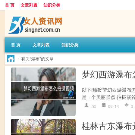
首 页
文章列表
知识分类
首 页
文章列表
知识分类
>
有关“瀑布”的文章
梦幻西游瀑布
以下围绕“梦幻西游瀑布怎
是一个美丽景点,拍摄霞谷
lhx
06-14
0
桂林古东瀑布