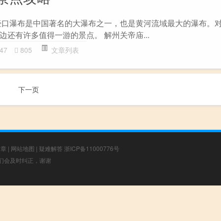
壶口瀑布是中国著名的大瀑布之一，也是黄河流域最大的瀑布。
还有许多值得一游的景点。 解州关帝庙...
47
805
文章列表
下一页
文章
|
网站地图
|
疑难解答
浙ICP备11000776号
，我们会及时纠正，谢谢