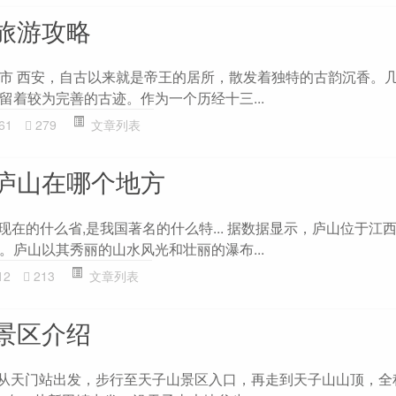
旅游攻略
市 西安，自古以来就是帝王的居所，散发着独特的古韵沉香。
留着较为完善的古迹。作为一个历经十三...
61
279
文章列表
庐山在哪个地方
在现在的什么省,是我国著名的什么特... 据数据显示，庐山位于江
。庐山以其秀丽的山水风光和壮丽的瀑布...
12
213
文章列表
景区介绍
 从天门站出发，步行至天子山景区入口，再走到天子山山顶，全