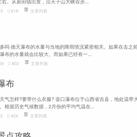
左右。从新田镇出发，沿天子山大峡谷步...
23
618
文章列表
多吗 德天瀑布的水量与当地的降雨情况紧密相关。如果在去之
瀑布的水量就会比较大。而如果已经有一...
69
802
文章列表
瀑布
天气怎样?要带什么衣服? 壶口瀑布位于山西省吉县，地处温带
根据历史气候数据，2月份的平均气温在...
92
424
文章列表
景点攻略