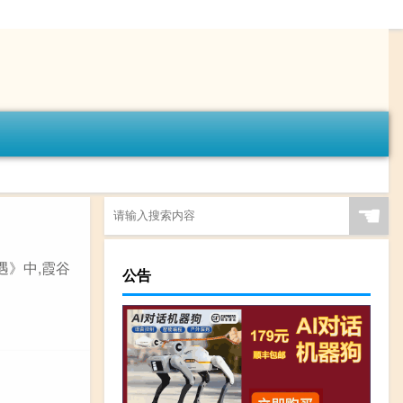
☚
遇》中,霞谷
公告