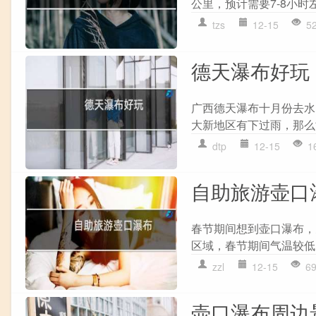
公里，预计需要7-8小时
tzs
12-15
5
德天瀑布好玩
广西德天瀑布十月份去水
大新地区有下过雨，那么
dtp
12-15
1
自助旅游壶口
春节期间想到壶口瀑布，
区域，春节期间气温较低。
zzl
12-15
6
壶口瀑布周边