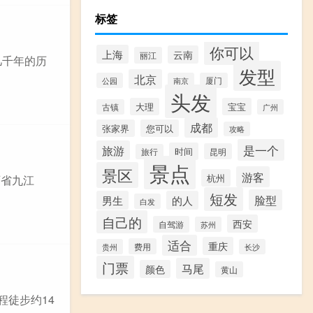
标签
你可以
上海
云南
丽江
几千年的历
发型
北京
公园
南京
厦门
头发
大理
宝宝
古镇
广州
成都
张家界
您可以
攻略
是一个
旅游
时间
昆明
旅行
景点
景区
游客
杭州
西省九江
短发
脸型
男生
的人
白发
自己的
西安
自驾游
苏州
适合
重庆
费用
贵州
长沙
门票
马尾
颜色
黄山
程徒步约14