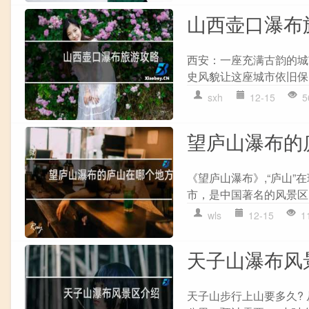
山西壶口瀑布
西安：一座充满古韵的城
史风貌让这座城市依旧保
sxh
12-15
5
望庐山瀑布的
《望庐山瀑布》,“庐山”
市，是中国著名的风景区
wls
12-15
1
天子山瀑布风
天子山步行上山要多久?