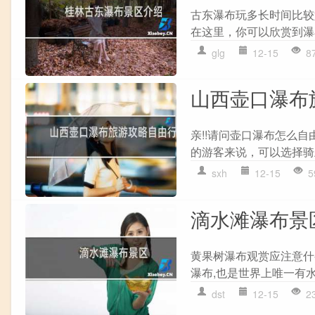
古东瀑布玩多长时间比较
在这里，你可以欣赏到瀑
glg
12-15
8
山西壶口瀑布
亲!!请问壶口瀑布怎么
的游客来说，可以选择骑上
sxh
12-15
5
滴水滩瀑布景
黄果树瀑布观赏应注意什
瀑布,也是世界上唯一有水
dst
12-15
2