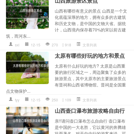
山西旅游景区景点
山西有哪些有意义的景点 山西是一个文
化底蕴深厚的地方，拥有众多的古建筑
和历史文物，是中国的文物大省。据统
计，山西境内保存着70%的宋以前古建
筑，而河东...
sxl
12-15
270
918
文章列表
太原有哪些好玩的地方和景点
太原有什么好玩的地方? 太原是山西重
要的旅行区域之一，周边聚集了众多的
旅游景点，其中太原市的主要旅游景点
有晋祠和山西省博物馆。晋祠是全国重
点文物保护...
tyy
12-15
250
109
文章列表
山西壶口瀑布旅游攻略自由行
亲!!请问壶口瀑布怎么自由行 壶口瀑布
是中国的一大名胜，它以黄河的奔腾雄
壮而著名。对于自由行的游客来说，可