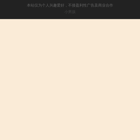
本站仅为个人兴趣爱好，不接盈利性广告及商业合作
小男孩