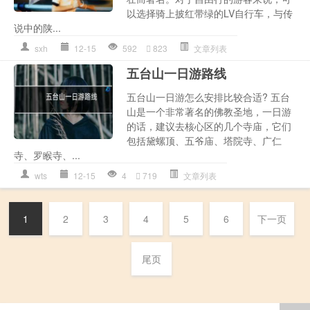
以选择骑上披红带绿的LV自行车，与传
说中的陕...
sxh
12-15
592
823
文章列表
五台山一日游路线
五台山一日游怎么安排比较合适? 五台
山是一个非常著名的佛教圣地，一日游
的话，建议去核心区的几个寺庙，它们
包括黛螺顶、五爷庙、塔院寺、广仁
寺、罗睺寺、...
wts
12-15
4
719
文章列表
1
2
3
4
5
6
下一页
尾页