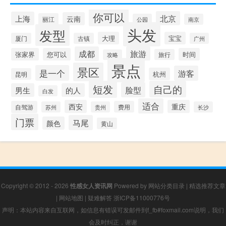
你可以
北京
上海
云南
丽江
公园
南京
头发
发型
大理
宝宝
厦门
古镇
广州
成都
旅游
张家界
您可以
时间
旅行
攻略
景点
景区
是一个
游客
杭州
昆明
短发
自己的
脸型
男生
的人
白发
适合
西安
重庆
自驾游
费用
苏州
贵州
长沙
门票
马尾
颜色
黄山
Copyright © 2012 - 2026
性感女人资讯网
Powered by
网站分类目录
|
精选推荐文章
|
网站地图
|
疑难解答
浙ICP备11000776号
声明：本站内容来自互联网，如信息有错误可发邮件到f_fb#foxmail.com说明，我们
会及时纠正，谢谢