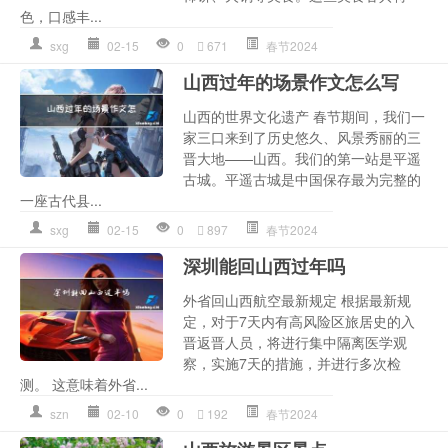
色，口感丰...
sxg
02-15
0
671
春节2024
山西过年的场景作文怎么写
山西的世界文化遗产 春节期间，我们一
家三口来到了历史悠久、风景秀丽的三
晋大地——山西。我们的第一站是平遥
古城。平遥古城是中国保存最为完整的
一座古代县...
sxg
02-15
0
897
春节2024
深圳能回山西过年吗
外省回山西航空最新规定 根据最新规
定，对于7天内有高风险区旅居史的入
晋返晋人员，将进行集中隔离医学观
察，实施7天的措施，并进行多次检
测。 这意味着外省...
szn
02-10
0
192
春节2024