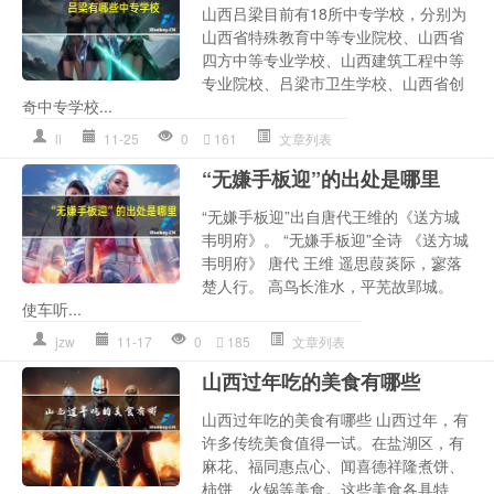
山西吕梁目前有18所中专学校，分别为
山西省特殊教育中等专业院校、山西省
四方中等专业学校、山西建筑工程中等
专业院校、吕梁市卫生学校、山西省创
奇中专学校...
ll
11-25
0
161
文章列表
“无嫌手板迎”的出处是哪里
“无嫌手板迎”出自唐代王维的《送方城
韦明府》。 “无嫌手板迎”全诗 《送方城
韦明府》 唐代 王维 遥思葭菼际，寥落
楚人行。 高鸟长淮水，平芜故郢城。
使车听...
jzw
11-17
0
185
文章列表
山西过年吃的美食有哪些
山西过年吃的美食有哪些 山西过年，有
许多传统美食值得一试。在盐湖区，有
麻花、福同惠点心、闻喜德祥隆煮饼、
柿饼、火锅等美食。这些美食各具特