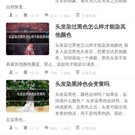
正常的现象。通常洗几次头发之后就能
自然恢复...
tfr
12-10
814
464
文章列表
头发染过黑色怎么样才能染其
他颜色
头发染过黑色怎么样才能染其他颜色 很
多人染完黑色头发后，想要尝试其他颜
色，但却面临一个难题：黑色头发不容
易被其他颜色覆盖。那么，该如何才能染出满意...
tfr
12-10
708
566
文章列表
头发染黑掉色会变黄吗
头发染黑色，颜色会掉吗？如果会，会
掉成什么颜色？ 头发染黑色会掉色，会
掉成黄色。染黑色之后，头发可能出现
发黄的情况，而不是纯黑色的。因此，
在染黑色...
tfr
12-10
665
452
文章列表