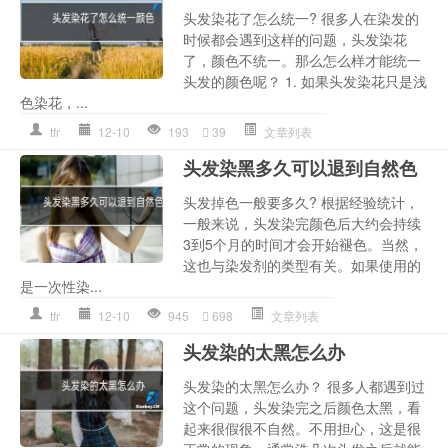
头发染花了怎么统一? 很多人在染发的
时候都会遇到这样的问题，头发染花
了，颜色不统一。那么怎么样才能统一
头发的颜色呢？ 1. 如果头发染花只是浅
色染花，...
tfr
12-10
193
39
文章列表
头发染黑多久可以退到自然色
头发掉色一般要多久? 根据经验统计，
一般来说，头发染完颜色后大约会持续
3到5个月的时间才会开始褪色。当然，
这也与染发剂的类型有关。如果使用的
是一次性染...
tfr
12-10
945
698
文章列表
头发染的太黑怎么办
头发染的太黑怎么办？ 很多人都遇到过
这个问题，头发染完之后颜色太黑，看
起来很假很不自然。不用担心，这是很