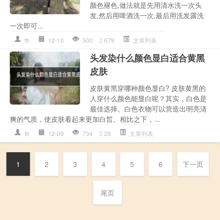
颜色褪色,做法就是先用清水洗一次头
发,然后用啤酒洗一次,最后用洗发露洗
一次即可...
tfr
12-10
500
679
文章列表
头发染什么颜色显白适合黄黑
皮肤
皮肤黄黑穿哪种颜色显白? 皮肤黄黑的
人穿什么颜色能显白呢？其实，白色是
最佳选择。白色衣物可以营造出明亮清
爽的气质，使皮肤看起来更加白皙。相比之下，...
tfr
12-09
734
28
文章列表
1
2
3
4
5
6
下一页
尾页