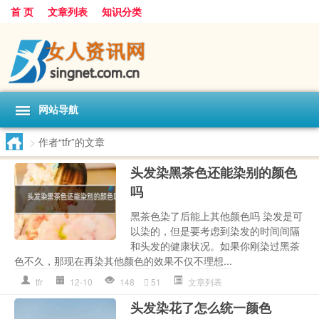
首 页
文章列表
知识分类
网站导航
>
作者“tfr”的文章
头发染黑茶色还能染别的颜色
吗
黑茶色染了后能上其他颜色吗 染发是可
以染的，但是要考虑到染发的时间间隔
和头发的健康状况。如果你刚染过黑茶
色不久，那现在再染其他颜色的效果不仅不理想...
tfr
12-10
148
51
文章列表
头发染花了怎么统一颜色