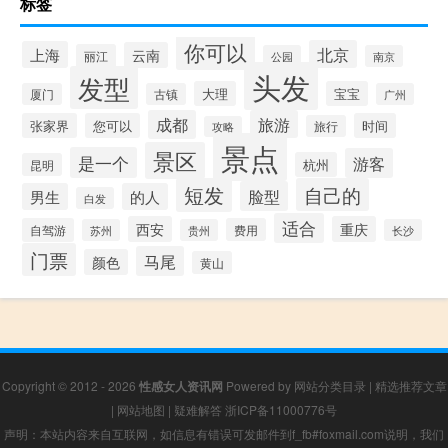
标签
你可以
北京
上海
云南
丽江
公园
南京
头发
发型
大理
宝宝
厦门
古镇
广州
成都
旅游
张家界
您可以
时间
旅行
攻略
景点
景区
是一个
游客
杭州
昆明
短发
自己的
脸型
男生
的人
白发
适合
西安
重庆
自驾游
费用
苏州
贵州
长沙
门票
马尾
颜色
黄山
Copyright © 2012 - 2026
性感女人资讯网
Powered by
网站分类目录
|
精选推荐文章
|
网站地图
|
疑难解答
浙ICP备11000776号
声明：本站内容来自互联网，如信息有错误可发邮件到f_fb#foxmail.com说明，我们