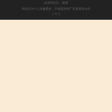
会及时纠正，谢谢
本站仅为个人兴趣爱好，不接盈利性广告及商业合作
小男孩