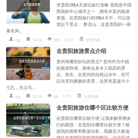
求贵阳3晚4天游玩旅行攻略 贵阳是中国
西南的中心城市之一，拥有丰富的旅游
资源。在贵阳旅行的3晚4天中，可以游
览以下景点： 黔灵山：这是贵阳的一座
著名风...
rgy
12-14
555
241
文章列表
去贵阳旅游景点介绍
贵州有哪些好玩的景点? 贵州作为中国
的旅游胜地，拥有众多令人惊叹的景
点。首先，在贵州的自然山水中，你可
以欣赏到旖旎的美景。这里有荔波大小
七孔，兴义马...
rgy
12-14
66
771
文章列表
去贵阳旅游住哪个区比较方便
在贵阳住哪里比较方便 让我来解答网友
们的困惑：在贵阳住哪里比较方便？根
据我的观察和数据分析，我建议大家选
择住在南明区的箭道街附近。这个区域