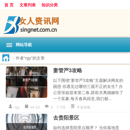
首 页
文章列表
知识分类
网站导航
>
作者“rgy”的文章
妻管严3攻略
以下围绕“妻管严3攻略”主题解决网友的
困惑 你遇见过哪些三观不正的女生? 办
公室张姐迎来第二春,跟前夫离婚嫁给了
一个富豪,每天春风得意,我们都...
rgy
04-23
0
702
手游攻略
去贵阳景区
如何选择贵阳景点顺序？ 当你落地贵