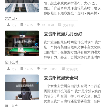
阳，想去参观黄果树瀑布、大小七孔、
西江千户苗寨和梵净山等景点时，建议
你按照以下顺序游览：贵阳 - 黄果树 -
梵净山 - ...
rgy
12-15
43
98
文章列表
去贵阳旅游几月份好
贵州旅游的最佳时间是什么时候？ 贵州
是一个拥有美丽自然风光和丰富文化氛
围的地方，在旅游方面具有巨大的潜力
和吸引力。那么，贵州旅游的最佳时间
是什么时...
rgy
12-15
692
850
文章列表
去贵阳旅游安全吗
一个女生去贵州自由行安全吗？出行前
需要注意什么问题？ 贵州是个治安良好
的省份，和全国一样，相对安全。但是
女生去贵州自由行还是需要注意一些问
题。首先...