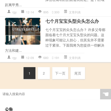
距离甲秀...
rgy
12-14
895
300
文章列表
七个月宝宝头型尖头怎么办
七个月宝宝的尖头怎么办？ 许多父母都
面临着七个月大宝宝头型尖的问题。这
种现象可能让人担心，但其实并不需要
过于紧张。下面我将为您提供一些解决
方法和建...
rgy
12-09
680
191
文章列表
1
2
下一页
尾页
☚
公告