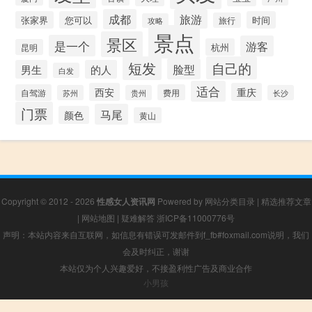
成都
旅游
张家界
您可以
时间
旅行
攻略
景点
景区
是一个
游客
杭州
昆明
短发
自己的
脸型
男生
的人
白发
适合
西安
重庆
自驾游
费用
苏州
贵州
长沙
门票
马尾
颜色
黄山
Copyright © 2012 - 2026
性感女人资讯网
Powered by
网站分类目录
|
精选推荐文章
|
网站地图
|
疑难解答
浙ICP备11000776号
声明：本站内容来自互联网，如信息有错误可发邮件到f_fb#foxmail.com说明，我们
会及时纠正，谢谢
本站仅为个人兴趣爱好，不接盈利性广告及商业合作
小男孩