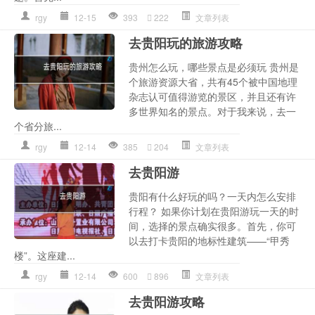
rgy
12-15
393
222
文章列表
去贵阳玩的旅游攻略
贵州怎么玩，哪些景点是必须玩 贵州是
个旅游资源大省，共有45个被中国地理
杂志认可值得游览的景区，并且还有许
多世界知名的景点。对于我来说，去一
个省分旅...
rgy
12-14
385
204
文章列表
去贵阳游
贵阳有什么好玩的吗？一天内怎么安排
行程？ 如果你计划在贵阳游玩一天的时
间，选择的景点确实很多。首先，你可
以去打卡贵阳的地标性建筑——“甲秀
楼”。这座建...
rgy
12-14
600
896
文章列表
去贵阳游攻略