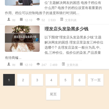
位”主题解决网友的困惑 电推子档位有
什么用? 电推子的档位设置有着重要的
作用。档位可以控制电推子的速度和骑行时消耗...
lfd
12-10
52
533
文章列表
理发店头发染黑多少钱
以下围绕“理发店头发染黑多少钱”主题
解决网友的困惑 理发店里染发三种价位
选哪个? 去理发店染发一般分为高,中,
低,三种价位。低价位的染发,产品质量
有待商榷...
lfd
12-10
247
469
文章列表
1
2
3
4
5
6
下一页
尾页