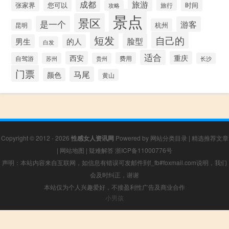
成都
旅游
张家界
您可以
时间
旅行
攻略
景点
景区
是一个
游客
杭州
昆明
短发
自己的
脸型
男生
的人
白发
适合
西安
重庆
自驾游
费用
苏州
贵州
长沙
门票
马尾
颜色
黄山
Copyright © 2012 - 2026
性感女人资讯网
Powered by
网站分类目录
|
精选推荐文章
|
网站地图
|
疑难解答
浙ICP备11000776号
声明：本站内容来自互联网，如信息有错误可发邮件到f_fb#foxmail.com说明，我们
会及时纠正，谢谢
本站仅为个人兴趣爱好，不接盈利性广告及商业合作
小男孩