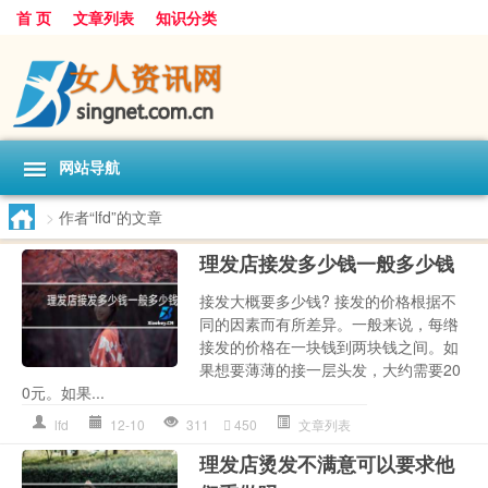
首 页
文章列表
知识分类
网站导航
>
作者“lfd”的文章
理发店接发多少钱一般多少钱
接发大概要多少钱? 接发的价格根据不
同的因素而有所差异。一般来说，每绺
接发的价格在一块钱到两块钱之间。如
果想要薄薄的接一层头发，大约需要20
0元。如果...
lfd
12-10
311
450
文章列表
理发店烫发不满意可以要求他