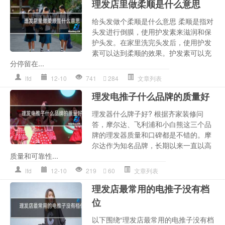
理发店里做柔顺是什么意思
给头发做个柔顺是什么意思 柔顺是指对
头发进行倒膜，使用护发素来滋润和保
护头发。在家里洗完头发后，使用护发
素可以达到柔顺的效果。护发素可以充
分停留在...
lfd
12-10
741
284
文章列表
理发电推子什么品牌的质量好
理发器什么牌子好? 根据齐家装修问
答，摩尔达、飞利浦和小白熊这三个品
牌的理发器质量和口碑都是不错的。摩
尔达作为知名品牌，长期以来一直以高
质量和可靠性...
lfd
12-10
219
60
文章列表
理发店最常用的电推子没有档
位
以下围绕“理发店最常用的电推子没有档