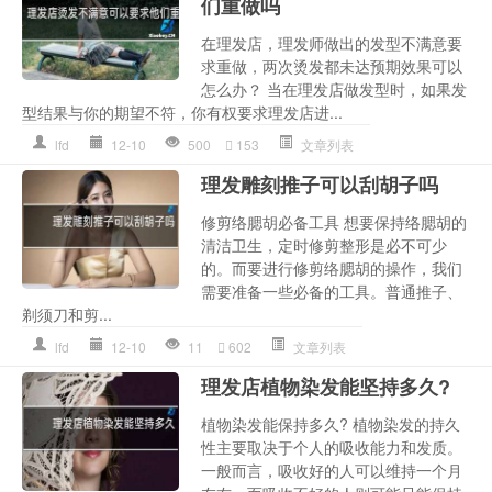
们重做吗
在理发店，理发师做出的发型不满意要
求重做，两次烫发都未达预期效果可以
怎么办？ 当在理发店做发型时，如果发
型结果与你的期望不符，你有权要求理发店进...
lfd
12-10
500
153
文章列表
理发雕刻推子可以刮胡子吗
修剪络腮胡必备工具 想要保持络腮胡的
清洁卫生，定时修剪整形是必不可少
的。而要进行修剪络腮胡的操作，我们
需要准备一些必备的工具。普通推子、
剃须刀和剪...
lfd
12-10
11
602
文章列表
理发店植物染发能坚持多久?
植物染发能保持多久? 植物染发的持久
性主要取决于个人的吸收能力和发质。
一般而言，吸收好的人可以维持一个月