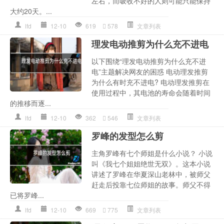
左右，而吸收不好的人则可能只能保持
大约20天。...
lfd
12-10
619
578
文章列表
理发电动推剪为什么充不进电
以下围绕“理发电动推剪为什么充不进
电”主题解决网友的困惑 电动理发推剪
为什么有时充不进电? 电动理发推剪在
使用过程中，其电池的寿命会随着时间
的推移而逐...
lfd
12-10
362
546
文章列表
罗峰的发型怎么剪
主角罗峰有七个师姐是什么小说？ 小说
叫《我七个姐姐绝世无双》。这本小说
讲述了罗峰在华夏深山老林中，被师父
赶走后投靠七位师姐的故事。师父不得
已将罗峰...
lfd
12-10
669
775
文章列表