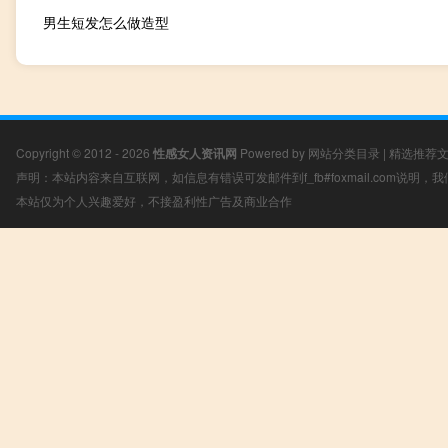
男生短发怎么做造型
Copyright © 2012 - 2026
性感女人资讯网
Powered by
网站分类目录
|
精选推荐
声明：本站内容来自互联网，如信息有错误可发邮件到f_fb#foxmail.com说明
本站仅为个人兴趣爱好，不接盈利性广告及商业合作