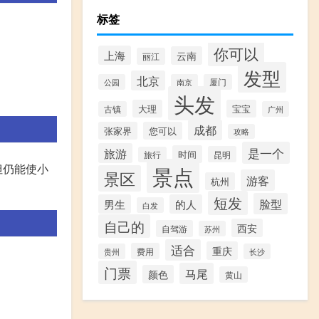
标签
你可以
上海
云南
丽江
发型
北京
公园
南京
厦门
头发
大理
宝宝
古镇
广州
成都
张家界
您可以
攻略
是一个
旅游
时间
昆明
旅行
但仍能使小
景点
景区
游客
杭州
短发
脸型
男生
的人
白发
自己的
西安
自驾游
苏州
适合
重庆
费用
贵州
长沙
门票
马尾
颜色
黄山