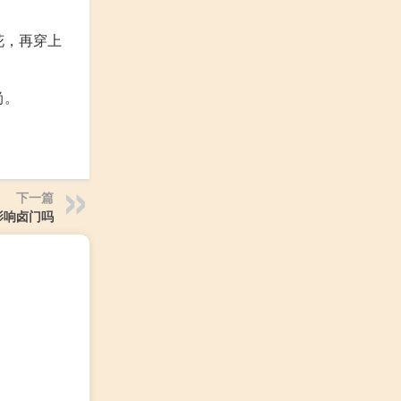
花，再穿上
尚。
下一篇
影响卤门吗