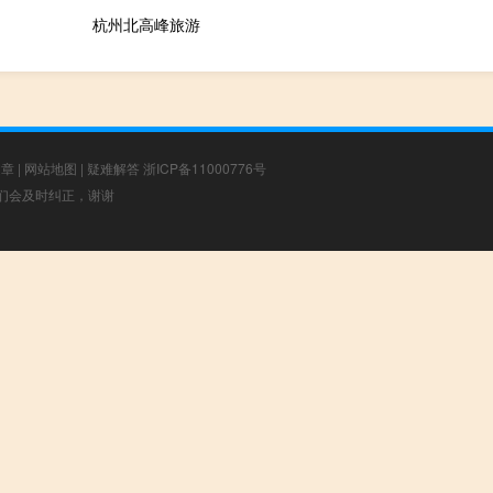
杭州北高峰旅游
文章
|
网站地图
|
疑难解答
浙ICP备11000776号
，我们会及时纠正，谢谢