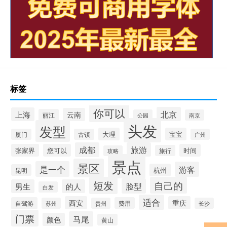
标签
你可以
北京
上海
云南
丽江
公园
南京
头发
发型
大理
宝宝
厦门
古镇
广州
成都
旅游
张家界
您可以
时间
旅行
攻略
景点
景区
是一个
游客
杭州
昆明
短发
自己的
脸型
男生
的人
白发
适合
西安
重庆
自驾游
费用
苏州
贵州
长沙
门票
马尾
颜色
黄山