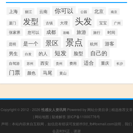
你可以
北京
上海
云南
丽江
公园
南京
头发
发型
大理
宝宝
厦门
古镇
广州
成都
旅游
张家界
您可以
时间
旅行
攻略
景点
景区
是一个
游客
杭州
昆明
短发
自己的
脸型
男生
的人
白发
适合
西安
重庆
自驾游
费用
苏州
贵州
长沙
门票
马尾
颜色
黄山
Copyright © 2012 - 2026
性感女人资讯网
Powered by
网站分类目录
|
精选推荐文章
|
网站地图
|
疑难解答
浙ICP备11000776号
声明：本站内容来自互联网，如信息有错误可发邮件到f_fb#foxmail.com说明，我们
会及时纠正，谢谢