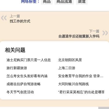
网络标签：
商品
商品流通
渠道
上一篇
找工作的方式
下一篇
自愿退学后还能重新入学吗
相关问题
迪士尼购买门票只需一人信息
北京朝阳区风景
旅行新疆旅游
上海二日游
怎么夸女生头发好看有内涵
安全教育平台我的作业 登录入口（安全教育平台登录入口我的作业）
成都去拉萨自驾游攻略
大同到银川自驾路线
冬天节气创意活动
“君行采采莫相忘”的出处是哪里