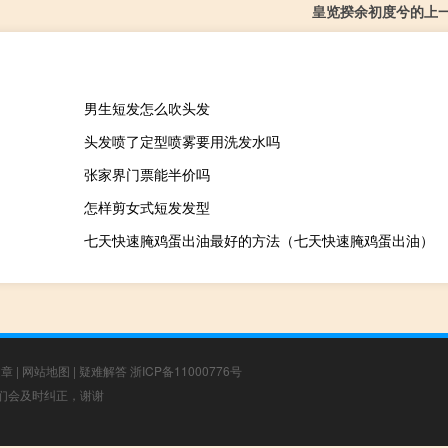
皇览揆余初度兮的上
男生短发怎么吹头发
头发喷了定型喷雾要用洗发水吗
张家界门票能半价吗
怎样剪女式短发发型
七天快速腌鸡蛋出油最好的方法（七天快速腌鸡蛋出油）
文章
|
网站地图
|
疑难解答
浙ICP备11000776号
，我们会及时纠正，谢谢