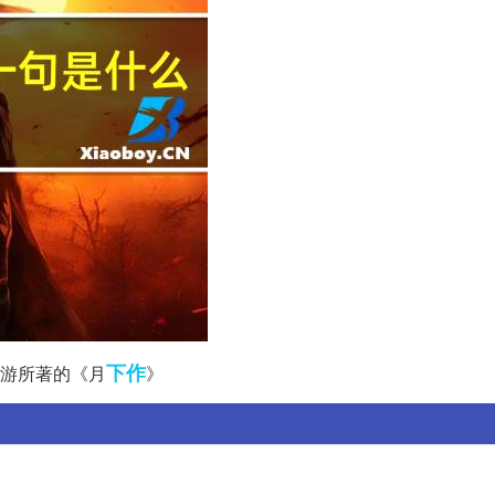
下作
游所著的《月
》