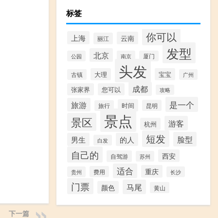
标签
你可以
上海
云南
丽江
发型
北京
公园
南京
厦门
头发
大理
宝宝
古镇
广州
成都
张家界
您可以
攻略
是一个
旅游
时间
昆明
旅行
景点
景区
游客
杭州
短发
脸型
男生
的人
白发
自己的
西安
自驾游
苏州
适合
重庆
费用
贵州
长沙
门票
马尾
颜色
黄山
下一篇