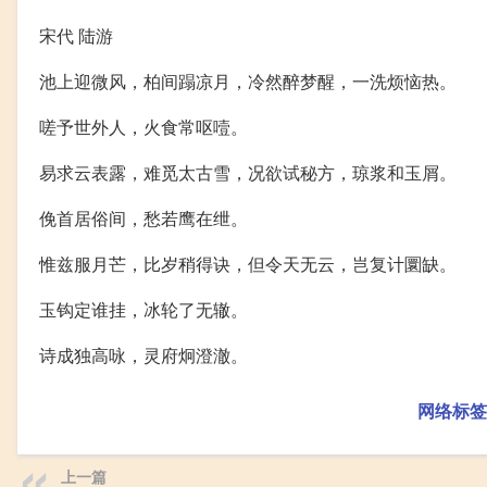
宋代 陆游
池上迎微风，柏间蹋凉月，冷然醉梦醒，一洗烦恼热。
嗟予世外人，火食常呕噎。
易求云表露，难觅太古雪，况欲试秘方，琼浆和玉屑。
俛首居俗间，愁若鹰在绁。
惟兹服月芒，比岁稍得诀，但令天无云，岂复计圜缺。
玉钩定谁挂，冰轮了无辙。
诗成独高咏，灵府炯澄澈。
网络标签
上一篇