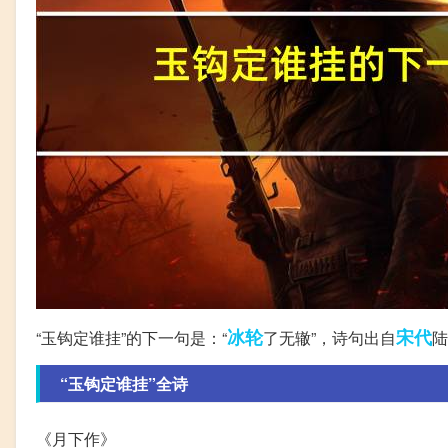
冰轮
宋代
“玉钩定谁挂”的下一句是：“
了无辙”，诗句出自
陆
“玉钩定谁挂”全诗
《月下作》