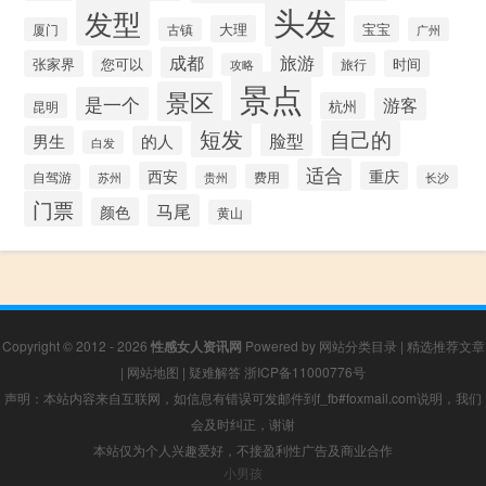
头发
发型
大理
宝宝
厦门
古镇
广州
成都
旅游
张家界
您可以
时间
旅行
攻略
景点
景区
是一个
游客
杭州
昆明
短发
自己的
脸型
男生
的人
白发
适合
西安
重庆
自驾游
费用
苏州
贵州
长沙
门票
马尾
颜色
黄山
Copyright © 2012 - 2026
性感女人资讯网
Powered by
网站分类目录
|
精选推荐文章
|
网站地图
|
疑难解答
浙ICP备11000776号
声明：本站内容来自互联网，如信息有错误可发邮件到f_fb#foxmail.com说明，我们
会及时纠正，谢谢
本站仅为个人兴趣爱好，不接盈利性广告及商业合作
小男孩