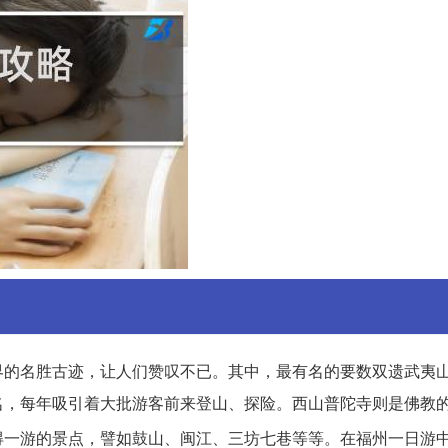
界的名胜古迹，让人们赞叹不已。其中，最有名的要数双遗武夷
名，每年吸引着大批游客前来登山、探险。西山普陀寺则是佛教
得一游的景点，譬如鼓山、闽江、三坊七巷等等。在福州一日游