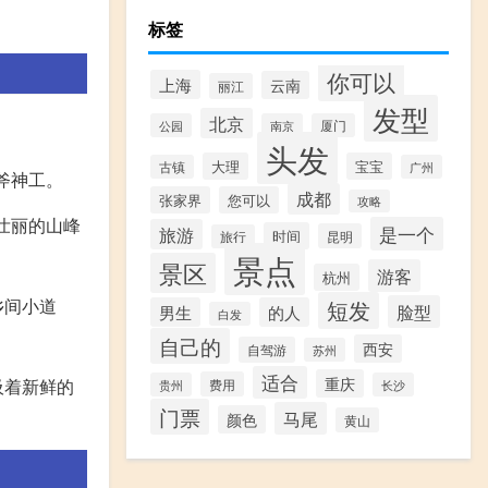
标签
你可以
上海
云南
丽江
发型
北京
公园
南京
厦门
头发
大理
宝宝
古镇
广州
斧神工。
成都
张家界
您可以
攻略
壮丽的山峰
是一个
旅游
时间
昆明
旅行
景点
景区
游客
杭州
乡间小道
短发
脸型
男生
的人
白发
自己的
西安
自驾游
苏州
适合
重庆
吸着新鲜的
费用
贵州
长沙
门票
马尾
颜色
黄山