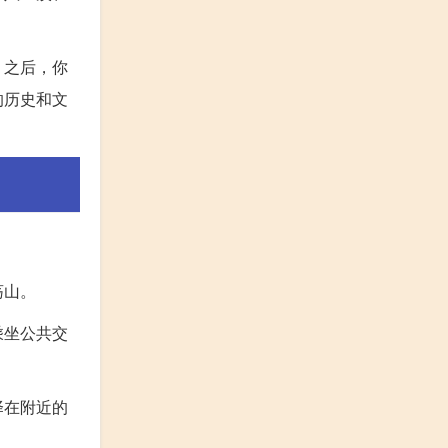
。之后，你
的历史和文
荡山。
乘坐公共交
择在附近的