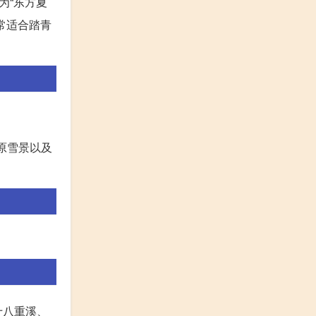
为“东方夏
常适合踏青
原雪景以及
十八重溪、