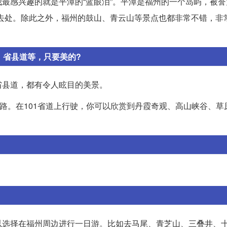
最感兴趣的就是平潭的“蓝眼泪”。平潭是福州的一个岛屿，被誉
去处。除此之外，福州的鼓山、青云山等景点也都非常不错，非
、省县道等，只要美的?
省县道，都有令人眩目的美景。
公路。在101省道上行驶，你可以欣赏到丹霞奇观、高山峡谷、草
以选择在福州周边进行一日游。比如去马尾、青芝山、三叠井、