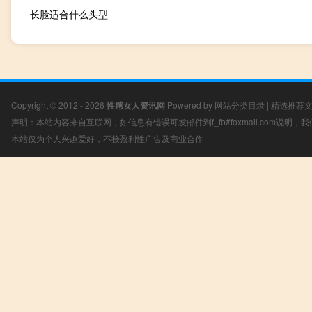
长脸适合什么头型
Copyright © 2012 - 2026
性感女人资讯网
Powered by
网站分类目录
|
精选推荐
声明：本站内容来自互联网，如信息有错误可发邮件到f_fb#foxmail.com说明
本站仅为个人兴趣爱好，不接盈利性广告及商业合作