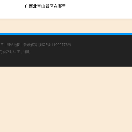
广西北帝山景区在哪里
文章
|
网站地图
|
疑难解答
浙ICP备11000776号
，我们会及时纠正，谢谢