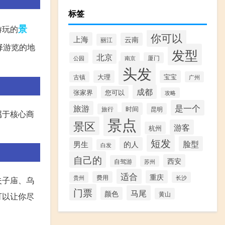
标签
景
游玩的
你可以
上海
云南
丽江
择游览的地
发型
北京
公园
南京
厦门
头发
大理
宝宝
古镇
广州
成都
张家界
您可以
攻略
是一个
旅游
时间
昆明
旅行
属于核心商
景点
景区
游客
杭州
短发
脸型
男生
的人
白发
自己的
西安
自驾游
苏州
适合
重庆
费用
贵州
长沙
夫子庙、乌
门票
马尾
颜色
黄山
可以让你尽