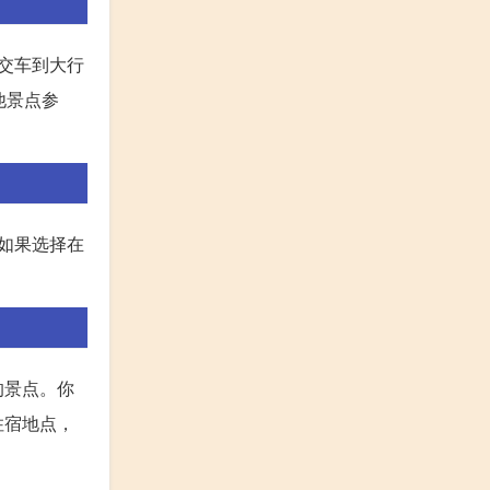
交车到大行
他景点参
如果选择在
的景点。你
住宿地点，