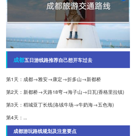
成都
五日游线路推荐自己想开车过去
第1天：成都→雅安→康定→折多山→新都桥
第2天：新都桥→天路18弯→海子山→日瓦(香格里拉镇)
第3天：稻城亚丁长线(洛绒牛场→牛奶海→五色海)
第4天：...
成都游玩路线规划及注意要点