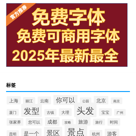
标签
你可以
北京
上海
云南
丽江
公园
南京
头发
发型
大理
宝宝
厦门
古镇
广州
成都
旅游
张家界
您可以
时间
旅行
攻略
景点
景区
是一个
游客
杭州
昆明