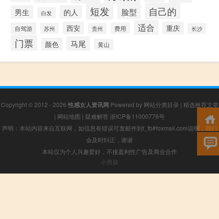
短发
自己的
脸型
男生
的人
白发
适合
西安
重庆
自驾游
费用
苏州
贵州
长沙
门票
马尾
颜色
黄山
Copyright © 2012 - 2026
性感女人资讯网
Powered by
网站分类目录
|
精选推荐文章
|
网站地图
|
疑难解答
浙ICP备11000776号
声明：本站内容来自互联网，如信息有错误可发邮件到f_fb#foxmail.com说明，我们
会及时纠正，谢谢
本站仅为个人兴趣爱好，不接盈利性广告及商业合作
小男孩