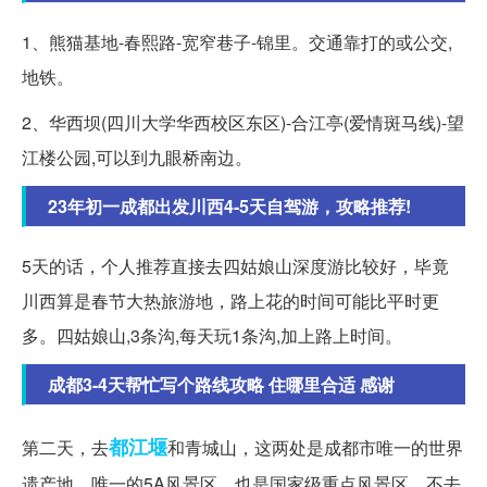
1、熊猫基地-春熙路-宽窄巷子-锦里。交通靠打的或公交,
地铁。
2、华西坝(四川大学华西校区东区)-合江亭(爱情斑马线)-望
江楼公园,可以到九眼桥南边。
23年初一成都出发川西4-5天自驾游，攻略推荐!
5天的话，个人推荐直接去四姑娘山深度游比较好，毕竟
川西算是春节大热旅游地，路上花的时间可能比平时更
多。四姑娘山,3条沟,每天玩1条沟,加上路上时间。
成都3-4天帮忙写个路线攻略 住哪里合适 感谢
都江堰
第二天，去
和青城山，这两处是成都市唯一的世界
遗产地，唯一的5A风景区。也是国家级重点风景区。不去