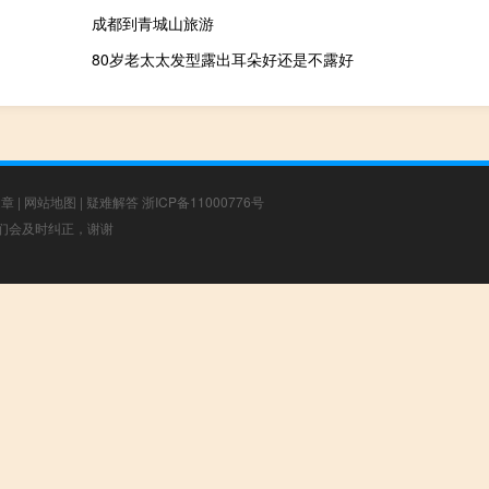
成都到青城山旅游
80岁老太太发型露出耳朵好还是不露好
文章
|
网站地图
|
疑难解答
浙ICP备11000776号
，我们会及时纠正，谢谢