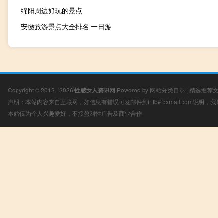
绵阳周边好玩的景点
安徽旅游景点大全排名 一日游
Copyright © 2012 - 2026
性感女人资讯网
Powered by
网站分类目录
|
精选推荐
声明：本站内容来自互联网，如信息有错误可发邮件到f_fb#foxmail.com说明
本站仅为个人兴趣爱好，不接盈利性广告及商业合作