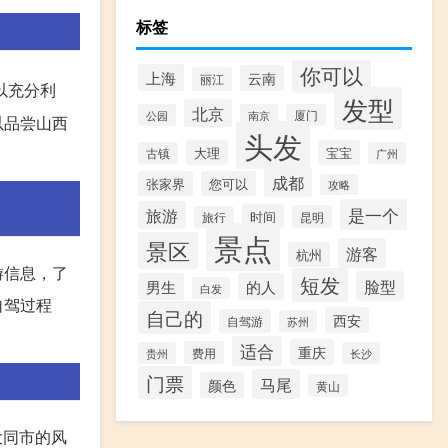
标签
你可以
上海
云南
丽江
以充分利
发型
北京
公园
南京
厦门
以品尝山西
头发
大理
宝宝
古镇
广州
成都
张家界
您可以
攻略
是一个
旅游
时间
昆明
旅行
景点
景区
游客
杭州
游信息，了
短发
脸型
男生
的人
白发
自驾过程
自己的
西安
自驾游
苏州
适合
重庆
费用
贵州
长沙
门票
马尾
颜色
黄山
大同市的风