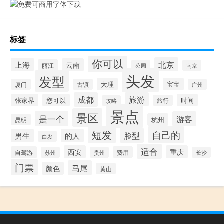
标签
你可以
北京
上海
云南
丽江
公园
南京
头发
发型
大理
宝宝
厦门
古镇
广州
成都
旅游
张家界
您可以
时间
旅行
攻略
景点
景区
是一个
游客
杭州
昆明
短发
自己的
脸型
男生
的人
白发
适合
西安
重庆
自驾游
费用
苏州
贵州
长沙
门票
马尾
颜色
黄山