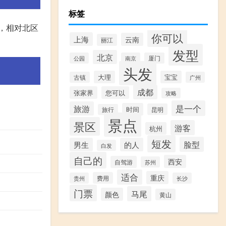
标签
，相对北区
你可以
上海
云南
丽江
发型
北京
公园
南京
厦门
头发
大理
宝宝
古镇
广州
成都
张家界
您可以
攻略
是一个
旅游
时间
昆明
旅行
景点
景区
游客
杭州
短发
脸型
男生
的人
白发
自己的
西安
自驾游
苏州
适合
重庆
费用
贵州
长沙
门票
马尾
颜色
黄山