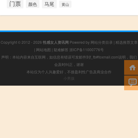
门票
马尾
颜色
黄山
Copyright © 2012 - 2026
性感女人资讯网
Powered by
网站分类目录
|
精选推荐文章
|
网站地图
|
疑难解答
浙ICP备11000776号
声明：本站内容来自互联网，如信息有错误可发邮件到f_fb#foxmail.com说明，我们
会及时纠正，谢谢
本站仅为个人兴趣爱好，不接盈利性广告及商业合作
小男孩