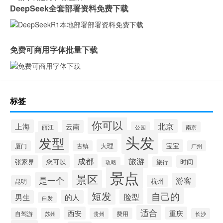
DeepSeek全套部署资料免费下载
免费可商用字体批量下载
标签
你可以
北京
上海
云南
丽江
公园
南京
头发
发型
大理
宝宝
厦门
古镇
广州
成都
旅游
张家界
您可以
时间
旅行
攻略
景点
景区
是一个
游客
杭州
昆明
短发
自己的
脸型
男生
的人
白发
适合
西安
重庆
自驾游
费用
苏州
贵州
长沙