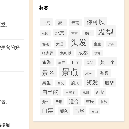
。
标签
你可以
上海
云南
丽江
天堂。
发型
北京
公园
南京
厦门
头发
大理
宝宝
古镇
广州
沙美食的好
成都
张家界
您可以
攻略
是一个
旅游
时间
昆明
旅行
景点
景区
游客
杭州
短发
脸型
男生
的人
白发
自己的
西安
自驾游
苏州
适合
美景。
重庆
费用
贵州
长沙
门票
马尾
颜色
黄山
离接触。