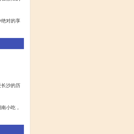
种绝对的享
受长沙的历
湖南小吃，