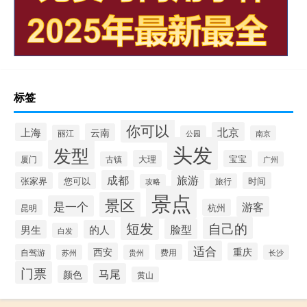
标签
你可以
北京
上海
云南
丽江
公园
南京
头发
发型
大理
宝宝
厦门
古镇
广州
成都
旅游
张家界
您可以
时间
旅行
攻略
景点
景区
是一个
游客
杭州
昆明
短发
自己的
脸型
男生
的人
白发
适合
西安
重庆
自驾游
费用
苏州
贵州
长沙
门票
马尾
颜色
黄山