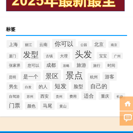
标签
你可以
北京
上海
云南
丽江
公园
南京
头发
发型
大理
宝宝
厦门
古镇
广州
成都
旅游
张家界
您可以
时间
旅行
攻略
景点
景区
是一个
游客
杭州
昆明
短发
自己的
脸型
男生
的人
白发
适合
西安
重庆
自驾游
费用
苏州
贵州
长沙
门票
马尾
颜色
黄山