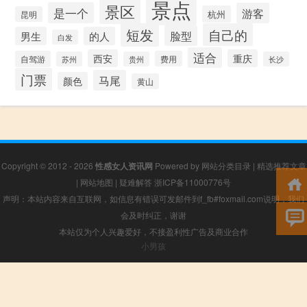
景点
景区
是一个
游客
杭州
昆明
短发
自己的
脸型
男生
的人
白发
适合
西安
重庆
自驾游
费用
苏州
贵州
长沙
门票
马尾
颜色
黄山
Copyright © 2012 - 2026
性感女人资讯网
Powered by
网站分类目录
|
精选推荐文章
|
网站地图
|
疑难解答
浙ICP备11000776号
声明：本站内容来自互联网，如信息有错误可发邮件到f_fb#foxmail.com说明，我们
会及时纠正，谢谢
本站仅为个人兴趣爱好，不接盈利性广告及商业合作
小男孩