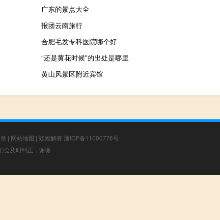
广东的景点大全
报团云南旅行
合肥毛发专科医院哪个好
“还是黄花时候”的出处是哪里
黄山风景区附近宾馆
文章
|
网站地图
|
疑难解答
浙ICP备11000776号
，我们会及时纠正，谢谢