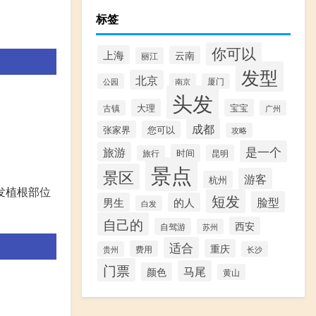
标签
你可以
上海
云南
丽江
发型
北京
公园
南京
厦门
头发
大理
宝宝
古镇
广州
成都
张家界
您可以
攻略
是一个
旅游
时间
昆明
旅行
景点
景区
游客
杭州
发植根部位
短发
脸型
男生
的人
白发
自己的
西安
自驾游
苏州
适合
重庆
费用
贵州
长沙
门票
马尾
颜色
黄山