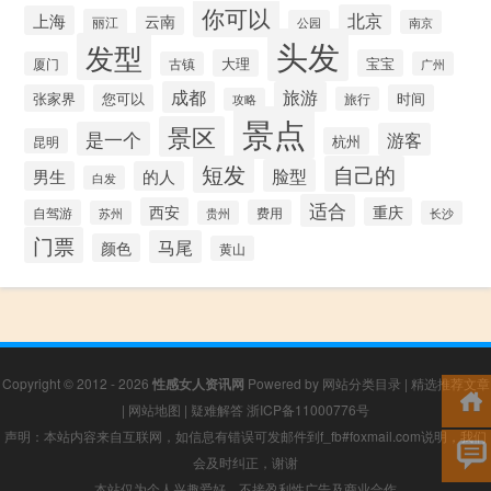
你可以
北京
上海
云南
丽江
公园
南京
头发
发型
大理
宝宝
厦门
古镇
广州
成都
旅游
张家界
您可以
时间
旅行
攻略
景点
景区
是一个
游客
杭州
昆明
短发
自己的
脸型
男生
的人
白发
适合
西安
重庆
自驾游
费用
苏州
贵州
长沙
门票
马尾
颜色
黄山
Copyright © 2012 - 2026
性感女人资讯网
Powered by
网站分类目录
|
精选推荐文章
|
网站地图
|
疑难解答
浙ICP备11000776号
声明：本站内容来自互联网，如信息有错误可发邮件到f_fb#foxmail.com说明，我们
会及时纠正，谢谢
本站仅为个人兴趣爱好，不接盈利性广告及商业合作