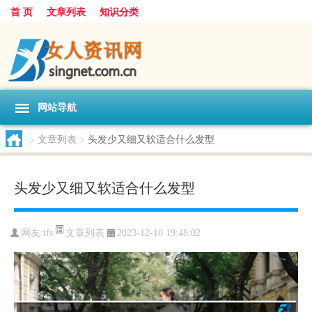
首 页
文章列表
知识分类
网站导航
>
文章列表
>
头发少又细又软适合什么发型
头发少又细又软适合什么发型
文章列表
网友:
tfs
2023-12-10 19:48:02