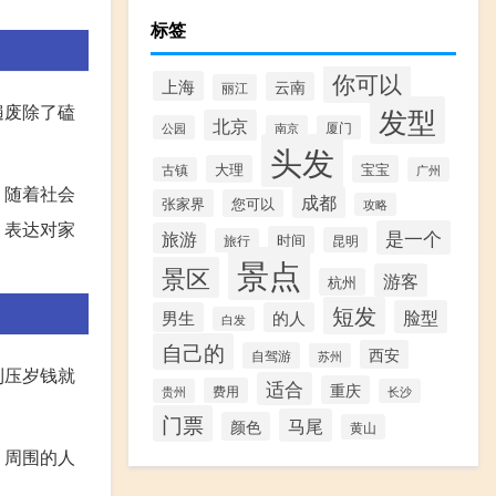
标签
你可以
上海
云南
丽江
遍废除了磕
发型
北京
公园
南京
厦门
头发
大理
宝宝
古镇
广州
。随着社会
成都
张家界
您可以
攻略
，表达对家
是一个
旅游
时间
昆明
旅行
景点
景区
游客
杭州
短发
脸型
男生
的人
白发
自己的
西安
自驾游
苏州
到压岁钱就
适合
重庆
费用
贵州
长沙
门票
马尾
颜色
黄山
。周围的人