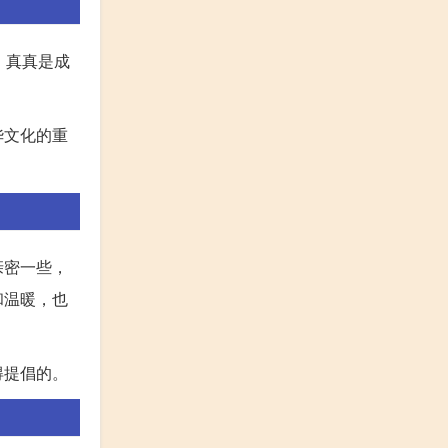
，真真是成
华文化的重
亲密一些，
和温暖，也
得提倡的。