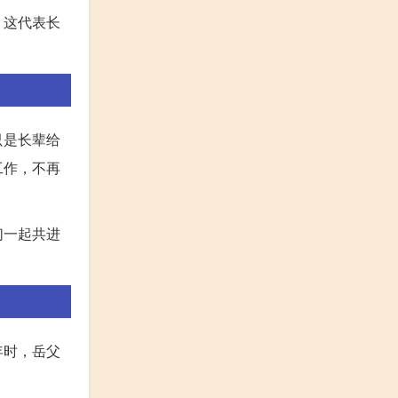
，这代表长
只是长辈给
工作，不再
们一起共进
年时，岳父