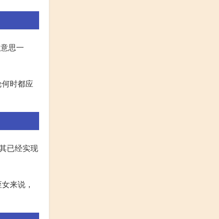
，意思一
论何时都应
其已经实现
侄女来说，