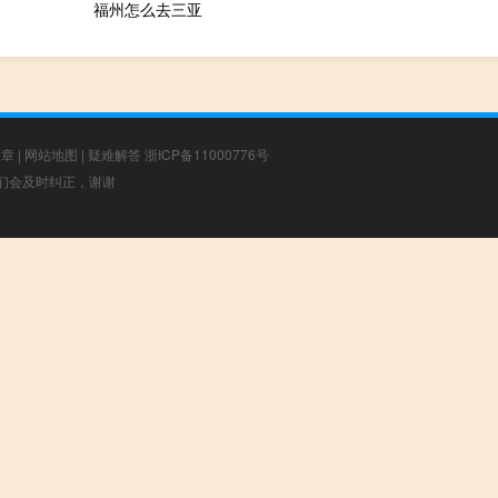
福州怎么去三亚
文章
|
网站地图
|
疑难解答
浙ICP备11000776号
，我们会及时纠正，谢谢